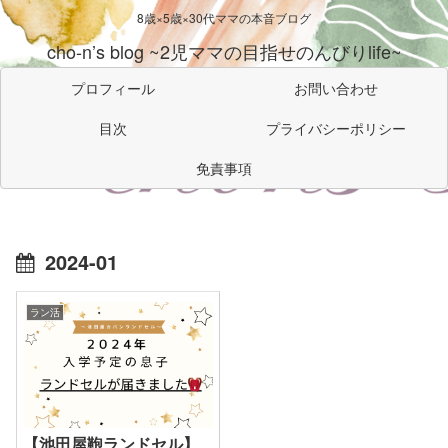
8歳×5歳×30代ママの本音ブログ
cho-n’s blog ~2児ママの目指せのんびりlife~
プロフィール
お問い合わせ
目次
プライバシーポリシー
免責事項
2024-01
ラン活
【池田屋鞄ランドセル】