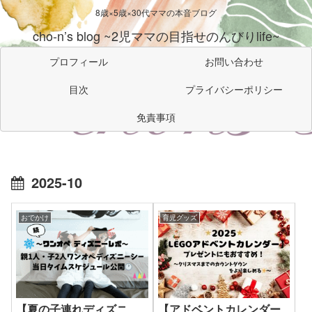
8歳×5歳×30代ママの本音ブログ
cho-n’s blog ~2児ママの目指せのんびりlife~
プロフィール
お問い合わせ
目次
プライバシーポリシー
免責事項
2025-10
おでかけ
育児グッズ
【夏の子連れディズニ
【アドベントカレンダー