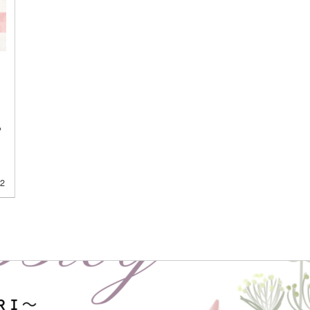
己
）
12