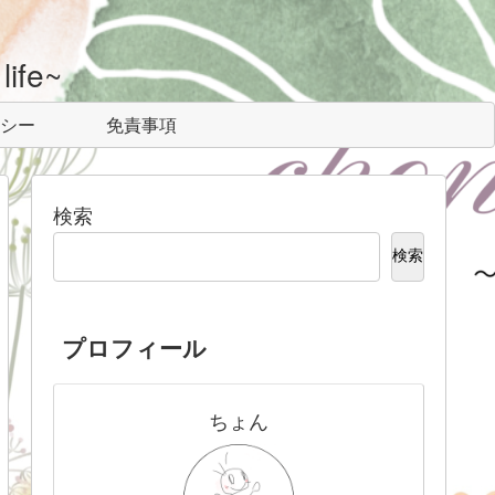
ife~
シー
免責事項
検索
検索
プロフィール
ちょん