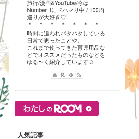
旅行/漫画&YouTube/今は
Number_iにドハマり中 / 100均
巡りが大好き♡
＊ ＊ ＊ ＊ ＊ ＊ ＊
時間に追われバタバタしている
日常で思ったことや、
これまで使ってきた育児用品な
どでオススメだったものなどを
ゆる〜く紹介しています☺︎
人気記事