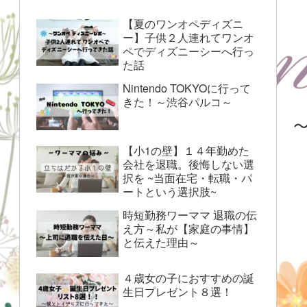
【夏のワンオペディズニ
ー】子供２人連れてワンオ
ペでディズニーシーへ行っ
た話
Nintendo TOKYOに行って
きた！～渋谷パルコ～
【小1の壁】１４年勤めた
会社を退職。後悔しない選
択を ~当面在宅・転職・パ
ートという選択肢~
時短勤務ワーママ 退職の伝
え方～私が【家庭の事情】
と伝えた理由～
４歳女の子におすすめの誕
生日プレゼント８選！