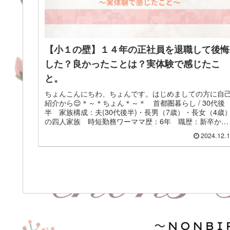
【小１の壁】１４年の正社員を退職して後悔
した？良かったことは？実体験で感じたこ
と。
ちょんこんにちわ、ちょんです。はじめましての方に自
紹介から😌＊～＊ちょん＊～＊ 首都圏暮らし / 30代後
半 家族構成：夫(30代後半)・長男（7歳）・長女（4歳
の四人家族 時短勤務ワーママ歴：6年 職歴：新卒から
勤続14年間（事務 兼...
2024.12.