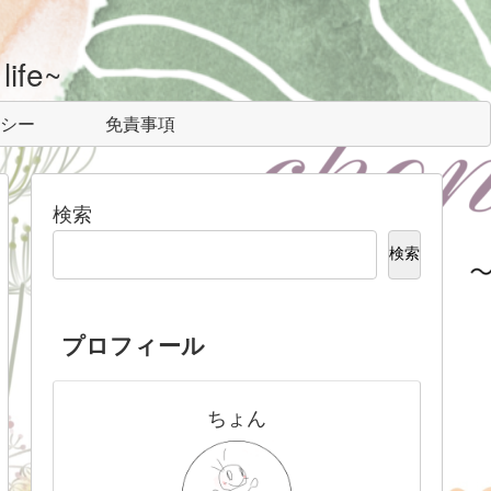
ife~
シー
免責事項
検索
検索
プロフィール
ちょん