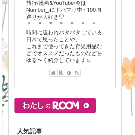
旅行/漫画&YouTube/今は
Number_iにドハマり中 / 100均
巡りが大好き♡
＊ ＊ ＊ ＊ ＊ ＊ ＊
時間に追われバタバタしている
日常で思ったことや、
これまで使ってきた育児用品な
どでオススメだったものなどを
ゆる〜く紹介しています☺︎
人気記事