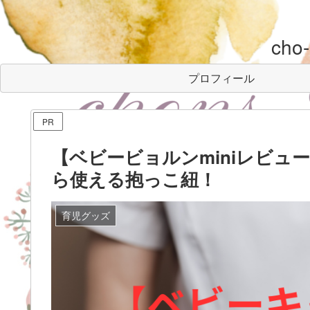
cho
プロフィール
PR
【ベビービョルンminiレビ
ら使える抱っこ紐！
育児グッズ