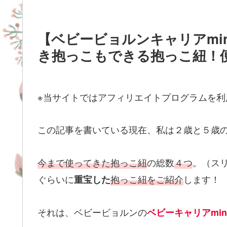
【ベビービョルンキャリアmi
き抱っこもできる抱っこ紐！
※当サイトではアフィリエイトプログラムを利
この記事を書いている現在、私は２歳と５歳
今まで使ってきた抱っこ紐
の総数
４つ
。（ス
ぐらいに
抱っこ紐をご紹介
します！
重宝した
それは、ベビービョルンの
ベビーキャリアmin