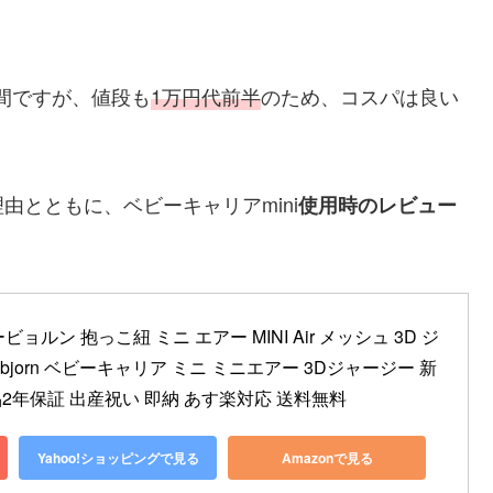
間ですが、値段も
1万円代前半
のため、コスパは良い
とともに、ベビーキャリアmini
使用時のレビュー
ルン 抱っこ紐 ミニ エアー MINI Air メッシュ 3D ジ
ybjorn ベビーキャリア ミニ ミニエアー 3Dジャージー 新
品2年保証 出産祝い 即納 あす楽対応 送料無料
Yahoo!ショッピングで見る
Amazonで見る