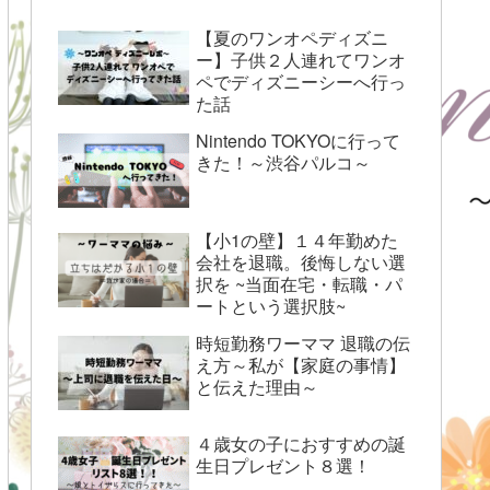
【夏のワンオペディズニ
ー】子供２人連れてワンオ
ペでディズニーシーへ行っ
た話
Nintendo TOKYOに行って
きた！～渋谷パルコ～
【小1の壁】１４年勤めた
会社を退職。後悔しない選
択を ~当面在宅・転職・パ
ートという選択肢~
時短勤務ワーママ 退職の伝
え方～私が【家庭の事情】
と伝えた理由～
４歳女の子におすすめの誕
生日プレゼント８選！