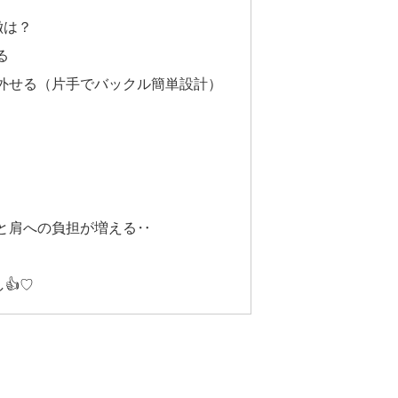
徴は？
る
外せる（片手でバックル簡単設計）
と肩への負担が増える‥
👍♡
？