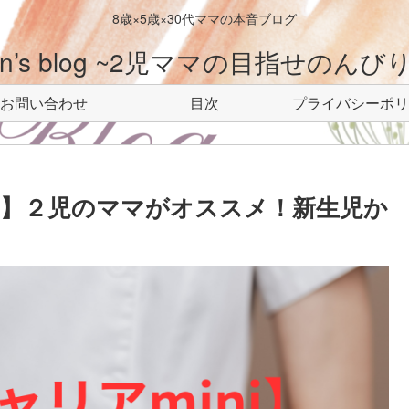
8歳×5歳×30代ママの本音ブログ
-n’s blog ~2児ママの目指せのんびりl
お問い合わせ
目次
プライバシーポリ
ュー】２児のママがオススメ！新生児か