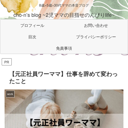
8歳×5歳×30代ママの本音ブログ
cho-n’s blog ~2児ママの目指せのんびりlife~
プロフィール
お問い合わせ
目次
プライバシーポリシー
免責事項
PR
【元正社員ワーママ】仕事を辞めて変わっ
たこと
work