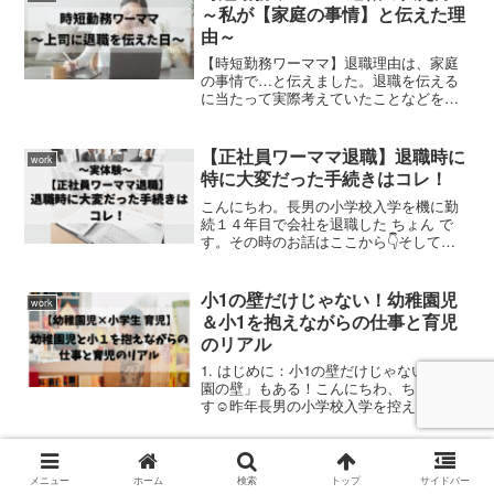
～私が【家庭の事情】と伝えた理
由～
【時短勤務ワーママ】退職理由は、家庭
の事情で…と伝えました。退職を伝える
に当たって実際考えていたことなどを綴
っています。
【正社員ワーママ退職】退職時に
work
特に大変だった手続きはコレ！
こんにちわ。長男の小学校入学を機に勤
続１４年目で会社を退職した ちょん で
す。その時のお話はここから👇そして前
回は、退職に伴って必要な手続きについ
て、一覧でまとめました👇今回は、その
中でも、時に大変に感じたものを４つお
小1の壁だけじゃない！幼稚園児
work
話したいと思います😌退...
＆小1を抱えながらの仕事と育児
のリアル
1. はじめに：小1の壁だけじゃない「幼稚
園の壁」もある！こんにちわ、ちょんで
す☺️昨年長男の小学校入学を控えたこ
ろ、「小1の壁」に直面。入学直前の１月
に、新卒から14年間勤めた職場を退職し
ました。その時の話はこちらでしていま
【小1の壁】小学校1年生のリアル
work
す👇下の娘の育...
×ワーママの越えるべき壁9選
メニュー
ホーム
検索
トップ
サイドバー