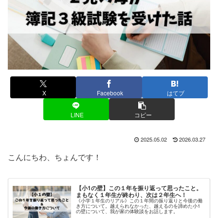
X
Facebook
はてブ
LINE
コピー
2025.05.02
2026.03.27
こんにちわ、ちょんです！
【小1の壁】この１年を振り返って思ったこと。
まもなく１年生が終わり、次は２年生へ！
《小学１年生のリアル》この１年間の振り返りと今後の働
き方について。越えられなかった、越えるのを諦めた小1
の壁について、我が家の体験談をお話します。