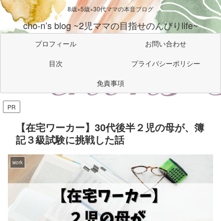
8歳×5歳×30代ママの本音ブログ
cho-n’s blog ~2児ママの目指せのんびりlife~
プロフィール
お問い合わせ
目次
プライバシーポリシー
免責事項
PR
【在宅ワーカー】30代後半２児の母が、簿
記３級試験に挑戦した話
work