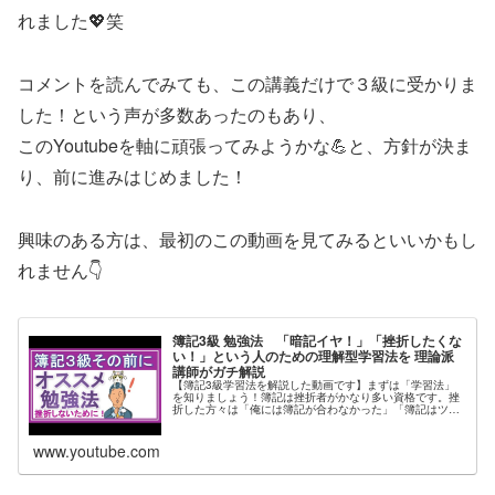
れました💖笑
コメントを読んでみても、この講義だけで３級に受かりま
した！という声が多数あったのもあり、
このYoutubeを軸に頑張ってみようかな💪と、方針が決ま
り、前に進みはじめました！
興味のある方は、最初のこの動画を見てみるといいかもし
れません👇
簿記3級 勉強法 「暗記イヤ！」「挫折したくな
い！」という人のための理解型学習法を 理論派
講師がガチ解説
【簿記3級学習法を解説した動画です】まずは「学習法」
を知りましょう！簿記は挫折者がかなり多い資格です。挫
折した方々は「俺には簿記が合わなかった」「簿記はツマ
ラナイ」と言いますが、、、それは違うのではないか、と
常々思っています。理論理屈をたい...
www.youtube.com