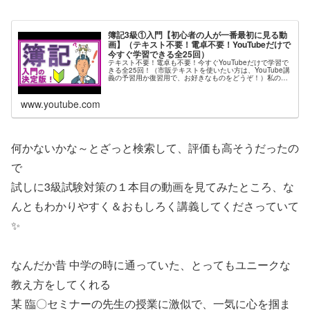
簿記3級①入門【初心者の人が一番最初に見る動
画】（テキスト不要！電卓不要！YouTubeだけで
今すぐ学習できる全25回）
テキスト不要！電卓も不要！今すぐYouTubeだけで学習で
きる全25回！（市販テキストを使いたい方は、YouTube講
義の予習用か復習用で、お好きなものをどうぞ！）私の講
義の解説が豊富です。有料講座・無料講座問わず、明らか
に国内No.1の解...
www.youtube.com
何かないかな～とざっと検索して、評価も高そうだったの
で
試しに3級試験対策の１本目の動画を見てみたところ、な
んともわかりやすく＆おもしろく講義してくださっていて
✨
なんだか昔 中学の時に通っていた、とってもユニークな
教え方をしてくれる
某 臨〇セミナーの先生の授業に激似で、一気に心を掴ま