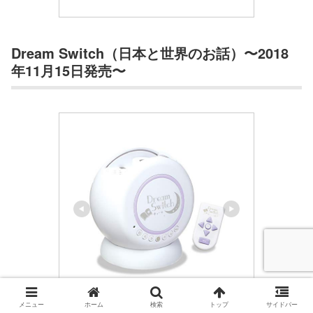
Dream Switch（日本と世界のお話）〜2018
年11月15日発売〜
セガトイズ(SEGA TOYS)
メニュー
ホーム
検索
トップ
サイドバー