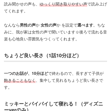
読み聞かせの声も、
ゆっくり聞き取りやすい声
で読み上げ
てくれます。
なんなら
男性の声
か
女性の声
か を設定で
選べます
。ちな
みに、我が家は女性の声で聞いています☺️後ろで流れる音
楽も心地良い雰囲気をつくってくれます。
ちょうど良い長さ（1話10分ほど）
一つのお話が、10分ほど
で終わるので、長すぎて子供が
飽きることもなく
、集中して見れるちょうど良い長さで
す。
ミッキーとバイバイして寝れる！（ディズニ
ーverのみ）