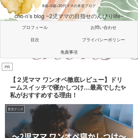
8歳×5歳×30代ママの本音ブログ
cho-n’s blog ~2児ママの目指せのんびりlife~
プロフィール
お問い合わせ
目次
プライバシーポリシー
免責事項
PR
【２児ママ ワンオペ徹底レビュー】ドリ
ームスイッチで寝かしつけ…最高でした✨
私がおすすめする理由！
育児グッズ